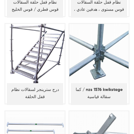
نظام قفل حلقة السقالات
نظام قفل حلقة السقالات
قوس مستوى ، هدفين عادي ،
قوس قطري / قوس الخليج
دفتر الأستاذ القطري
كما / nzs 1576 kwikstage
درج سترينجر لسقالات نظام
سقالة قياسية
قفل الحلقة