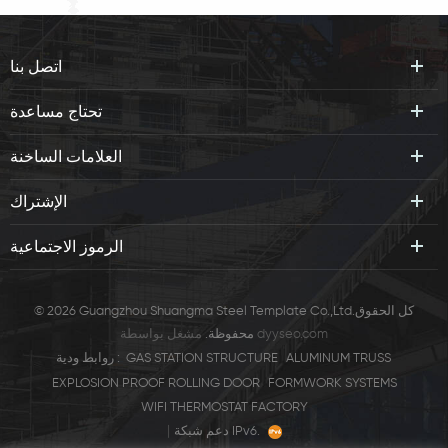
اتصل بنا
تحتاج مساعدة
العلامات الساخنة
الإشتراك
الرموز الاجتماعية
© 2026 Guangzhou Shuangma Steel Template Co.,Ltd.كل الحقوق
dyyseo.com
مشغل بواسطة
محفوظة.
ALUMINUM TRUSS
GAS STATION STRUCTURE
روابط ودية :
EXPLOSION PROOF ROLLING DOOR
FORMWORK SYSTEMS
WIFI THERMOSTAT FACTORY
|
دعم شبكة IPv6.