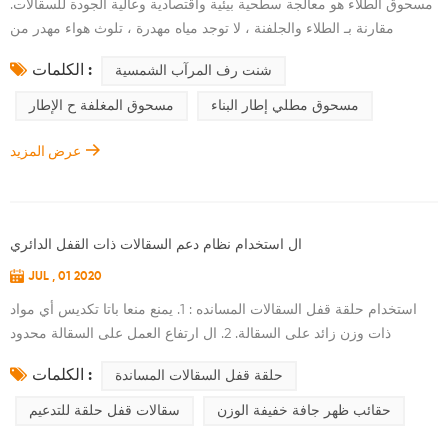
مسحوق الطلاء هو معالجة سطحية بيئية واقتصادية وعالية الجودة للسقالات.
مقارنة بـ الطلاء والجلفنة ، لا توجد مياه مهدرة ، تلوث هواء مهدر من
مسحوق معطف. إنها أكثر وأكثر شيوعًا للسقالات ( المشي من خلال سقالات
الكلمات :
شنت رف المرآب الشمسية
الإطار، سقالات إطار البناء ، متعدد الوظائف سقالة ، سقالات محمولة ، وما
إلى ذلك) لاستخدام مسحوق الطلاء ومع ذلك ، كيف لضمان المعطف البودرة
مسحوق مطلي إطار البناء
مسحوق المغلفة ح الإطار
الجودة؟ نحن أعتقد أنه يجب علينا عمل النقطتين التاليتين: 1. ا...
عرض المزيد
ال استخدام نظام دعم السقالات ذات القفل الدائري
JUL , 01 2020
استخدام حلقة قفل السقالات المسانده : 1. يمنع منعا باتا تكديس أي مواد
ذات وزن زائد على السقالة. 2. ال ارتفاع العمل على السقالة محدود
بالعمليات العادية. يحظر إضافة أي فائقة الأشياء الموجودة على السقالة بأي
الكلمات :
حلقة قفل السقالات المساندة
طريقة. 3. ال المشغل يجب عدم تفكيك المكونات الأساسية للسقالة ،
والقضبان المتكاملة ، والموصلات ، وإجراءات الحماية ، إلخ. من الضروري
حقائب ظهر جافة خفيفة الوزن
سقالات قفل حلقة للتدعيم
بالفعل تفكيك العملية مؤقتًا ، ويجب إزالتها بواسطة متخصص بعد موافقة...