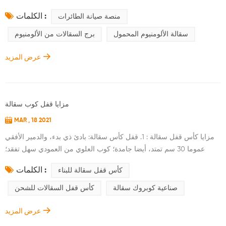
في الصيانة المذكورة أعلاه، يجب إعداد عدد كبير من ترسيات الصيانة
الكلمات :
منصة صيانة الطائرات
لتشكيل النظام الأساسي عملية التثبيت من منصة الصيانة مرهقة، والكثير
من القوى العاملة والموارد المادية يجب أن تكون تستهلك. من أجل حل
سقالة الألومنيوم المحمول
برج السقالات من الألومنيوم
المشكلات الفنية المذكورة أعلاه، يوفر نموذج الأداة المساعدة منصة لأدوات
صي...
عرض المزيد
مزايا قفل كوب سقالة
MAR , 18 2021
مزايا كأس قفل سقالة : 1. قفل كأس سقالة: بادئ ذي بدء، والدمير الأفقي
عموما 30 سم تمتد، أيضا جامدة؛ كوب العلوي من العمودي سهل تفقد؛
فقدان كوب السفلى من العمودي لا يمكن يتم إصلاحها و استبدالها؛ التكلفة
الكلمات :
كأس قفل سقالة للبناء
أعلى من أنبوب ومقرنة سقالات. 2. قفل كأس سقالة: قوة الأفقية والرأسي
في المحور، وهي الهيكل معقول والساحة هي آمنة؛ يتم وضع شفرة دفتر
صناعية كوبروك سقالة
كأس قفل السقالات للشحن
الأستاذ في أكواب الربط العمودي، والملحقات ليست سهلة الخسارة
والخسارة هي...
عرض المزيد