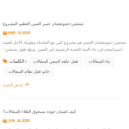
شنتشن-تشونغشان جسر الصين العظيم المشروع
MAR , 16 2020
شنتشن-تشونغشان الجسر هو مشروع كبير مع الشاملة وطويلة الأجل أهمية
استراتيجية في بناء البنية التحتية الرئيسية في الصين. ويبلغ طول شنتشن-
تشونغشان عبور النهر المشروع حوالي 24 كم. هو من الطراز العالمي "جسر,
الكلمات :
بناء السقالات
قفل حلقة السفن السقالات
الجزيرة, نفق تحت الأرض الربط" الكتلة المشروع. من أهم مشاريع النقل
التي يحددها الوطنية "الخطة الخمسية الثالثة عشرة" و "خطة دلتا التخطيط
خاتم قفل نظام السقالات
مخطط". مشروع البنية التحتية هامة النقل يربط ثلاث مناطق رئيسية م...
عرض المزيد
كيف لضمان جودة مسحوق الطلاء للسقالات؟
JUN , 24 2020