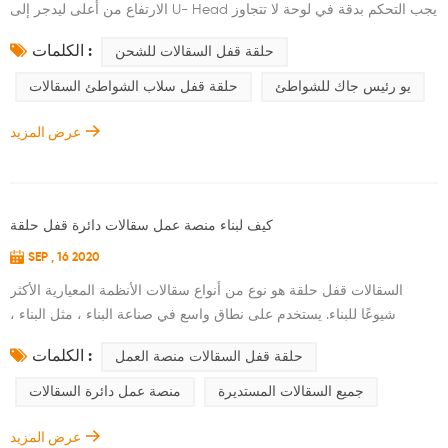
الارتفاع من أعلى ليدجر إلى U- Head يجب التحكم بدقة في لوحة لا تتجاوز
650mm! المسمار جاك يعرض من الأنبوب العمودي أكثر 400mm هو حظر!
الكلمات :
حلقة قفل السقالات للشحن
بقايا جاك برغي في الأنبوب العمودي لا يكون
يو رئيس جاك للشواطئ
حلقة قفل سلاب الشواطئ السقالات
عرض المزيد
كيف لبناء منصة عمل سقالات دائرة قفل حلقة
SEP , 16 2020
السقالات قفل حلقة هو نوع من أنواع سقالات الأنظمة المعيارية الأكثر
شيوعًا للبناء. يستخدم على نطاق واسع في صناعة البناء ، مثل البناء ،
الجسور ، الجسور ، البتروكيماويات ، أحواض بناء السفن ، صيانة الطائرات ،
الكلمات :
حلقة قفل السقالات منصة العمل
محطة توليد الطاقة ، إلخ. . في بناء محطة الطاقة الهيدروليكية ، تُبنى
مولدات التوربينات الهيدروليكية عادةً في خزانات العمود ، ثم نحتاج إلى
جميع السقالات المستديرة
منصة عمل دائرة السقالات
إقامة عمل السقالات الدائرية سقالات قفل الحلقة هو الخيا...
عرض المزيد