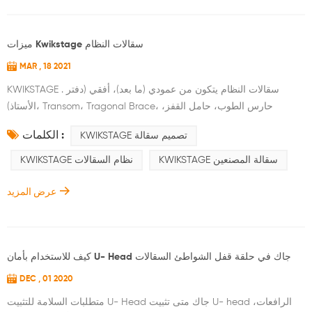
ميزات Kwikstage سقالات النظام
MAR , 18 2021
KWIKSTAGE . سقالات النظام يتكون من عمودي (ما بعد)، أفقي (دفتر
الأستاذ)، Transom، Tragonal Brace، حارس الطوب، حامل القفز،
اللوحات وغيرها من المكونات لديها خصائص التفكيك السريع، توفير العمالة،
الكلمات :
KWIKSTAGE تصميم سقالة
استقرار وموثوق بها آلية. يستخدم على نطاق واسع في بناء المباني
والجسور والأنفاق وأبراج المياه وهكذا الأجزاء الرئيسية هي 48.3x4.0،
KWIKSTAGE سقالة المصنعين
KWIKSTAGE نظام السقالات
Q235 ارتفاع التردد التماس مستقيم الأنابيب الملحومة للرأسي، و φ
48.3x3.25، Q235 أ...
عرض المزيد
كيف للاستخدام بأمان U- Head جاك في حلقة قفل الشواطئ السقالات
DEC , 01 2020
متطلبات السلامة للتثبيت U- Head جاك متى تثبيت U- head الرافعات،