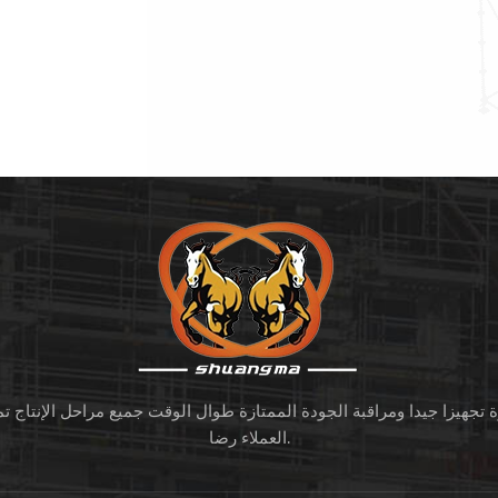
تحدة
المسرحية الأحداث الكبيرة ،
لأحمال
وهلم جرا. المكونات الرئيسية
على
من الألومنيوم خاتم قفل
كونات
السقالات : معيار, الأستاذ, قطري
م خاتم
هدفين ، مستوى هدفين ، 10
ة تجهيزا جيدا ومراقبة الجودة الممتازة طوال الوقت جميع مراحل الإنتاج ت
العملاء رضا.