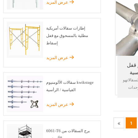
عرض المزيد
السريعة
ناعية مثل
سقالات
عالية
إطارات سقالات أمريكية
نوع من
مطلية بالمسحوق مع قفل
الجودة
إسقاط
 لغرض تدعيم
 معيار ،
عرض المزيد
 قفل
سية
سقالاتهو
سقالات الألومنيوم kwikstage
وحدات
القياسية / الرأسية
سعار لا
 والبساطة
عرض المزيد
سقالات
 سكني,
1
بناء ا
6061-T6 برج السقالات من