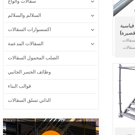
سقالات وألواح
السلالم والسلالم
قياسية
اكسسوارات السقالات
قصيرة)
لات ringlock ، وتسمى
السقالات المدعمة
ت allround ، هي
م الأكثر
الصلب المحمول السقالات
معيارية
على نطاق
وظائف الجسر الجانبي
ء ، مثل
جسر ،
قوالب البناء
ض بناء
ت ، إلخ.
الذاتي تسلق السقالات
ى العمل
في تشييد
/ منصة
، 10