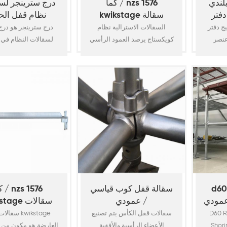
يلندي
كما / nzs 1576
درج سترينجر لس
دفتر
kwikstage سقالة
نظام قفل الح
قياسية
ج دفتر
السقالات الاسترالية نظام
درج سترينجر هو در
عنصر
كويكستاج يرصد العمود الرأسي
لسقالات النظام في
كعداء
من قبل د. أنابيب فولاذية عالية
عادة ما
الجودة بسماكة 48.3 مم × 4 مم
نابيب
والتي يمكن أن توفر السلامة
"ع
48 × 3.25 مم وبتوافق
والدعم الثقيل للسقالات ،
واسع. يمكن فصل
 لـ / nzs
وتتوافق مع متطلبات / nzs 1576.
المراسلين والخطوات.
1576 لسوق أستراليا / نيوزيلندا.
سقالات كويكستاج المكونات
يساعد على
كونات
الرئيسية: قياسي (رأسي) ، دفتر
لأستاذ ،
الأستاذ (أفقي) ، قوس قطري
يج) ،
(قوس الخليج) ، رافدة ، رافدة
سلم ،
الوصول سلم ، عودة رافدة ، لوح
ي10
خشبي ، إصبع ال10
d السقالات حلقة
سقالة قفل كوب قياسي
كما 
 عمودي
/ عمودي
kwikstage 
نظام العارض
D60 R
سقالات قفل الكأس يتم تصنيع
سقالات نظام 
Shori
الأعضاء الرأسية والأفقية
العارضة هو مكون من 