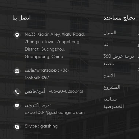
تحتاج مساعدة
اتصل بنا
المنزل
No.33, Xiaxin Alley, Xiafu Road,
Zhongxin Town, Zengcheng
عنا
District, Guangzhou,
360 درجة عرض
Guangdong, China
مصنع
هاتف/whatsapp : +86-
الإنتاج
13555653267
المشروع
+86-20-82860461
أمن/فاكس :
سياسة
بريد إلكتروني :
الخصوصية
export004@gzshuangma.com
Skype :
garshing