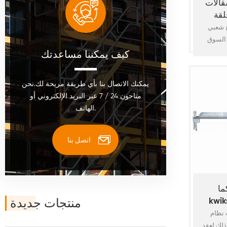
قالات
لقة
ج شعبي
 السوق
كيف يمكننا مساعدتك
الأمريكية. تم ضبطه على طول 7
سقالة من الخليج ، ارتفاع 6'7
الي الارتفاع و 3'6" وصول
يمكنك الاتصال بنا بأي طريقة مريحة لك.نحن
 سلم
متاحون 24 / 7 عبر البريد الإلكتروني أو
 يمكن أن
الهاتف.
اتصل بنا
/ nzs 1576
منتجات جديدة
سقالات
ة
kwikstage
ذلك لعقد