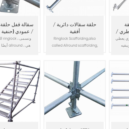
ة
حلقة سقالات دائرية /
سقالة قفل حلقة 
طري /
أفقية
/ عمودي (حنفية 
ري يعطي
Ringlock Scaffolding,also
السقا
يبقيه
called Allround scaffolding,
أيضًا سقالا
بأطوال
is one of the most popular
واحدة من سقالات النظا
 مشروع
system scaffolding or
شعبية أو السقالات ال
سقالة محددة. قطر الأنبوب 48.3
modular scaffolding for
للبناء. يتم استخدامه 
م يستخدم مع
construction. It is widely
واسع في صناعة البنا
اذ والتي
used in the construction
البناء ، الجسر ، ال
industry, such as building,
البتروكيماويات ، حو
bridge, viaduct,
السفن ، صيانة الطائرا
petrochemical, shipyard,
وهو يدعم الوصول إل
aircraft maintenance, etc. It
والمنصة كهيكل مؤقت 
supports to access work and
المباني ، أو منصة 
platform as a temporary
مدرجة مؤقتة للأحداث 
structure in build10