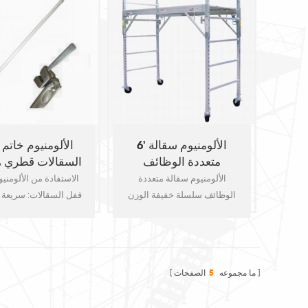
الضغط ينتهي وتد دبابيس.
العروات. فمن العمودي
المكونات الرئيسية SA
Kwikstage السقالات ما يلي:
Kwikstage
معيار, الأس
عادة ملموسة بلاطة 
الدعم ، كما تستخدم في
والتشييد. المكونات ال
Kwikstage ا
معيار, الأستاذ, قطري هدفي
6' الألومنيوم سقالة
الألومنيوم خاتم
متعددة الوظائف
السقالات قطري 
الألومنيوم سقالة متعددة
الاستفادة من الألومني
الوظائف سلسلة خفيفة الوزن
قفل السقالات: سريعة 
وسهلة في العملية. هناك مختلف
وتفكيك:
الأحجام والتصاميم لتلبية
السابق-قياس فقط م
المتطلبات الخاصة بالعمل في
مطلوب عند الانتصاب. 
الداخل والخارج. هذه سقالة
موثوق بها إسفين اتصال
ما مجموعه
5
الصفحات
سلسلة خاصة مثالية الديكور
دفاتر قطري الأقواس من
الداخل�
من تخفيف. جامدة صحي