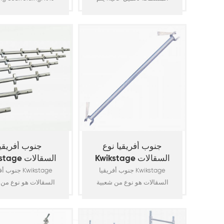
استخدامه في دعم بناء متطلبات
in Heavy Duty Load
الحمل الثقيل ، بما في ذلك
ement Construction
سقالات البنية التحتية مثل
pport, Including
الجسر ، بناء الطرق السريعة
tructure Scaffolding
العالية ، السقالات الصناعية مثل
ridge, High Speedway
البناء في الخارج والسقالات
ruction, Industrial
الخرسانية المؤقتة عالية
olding like Offshore
الحمولة. الرأسي مصنوع من
ction and High Load
أنبوب فولاذي عالي الجودة
crete Formwork
o.d60x3.5mm لغرض تدعيم
ary Scaffolding. The
ثقيل. مكونات السقالات: معيار ،
tical is made by
دفتر الأ10
x3.5mm high grade
جنوب أفريقيا نوع
جنوب أفريقيا
steel tube 10
Kwikstage السقالات
Kwikstage ا
الأستاذ
القياسية
جنوب أفريقيا Kwikstage
جنوب أفريقيا e
السقالات هو نوع من شعبية
السقالات هو نوع من 
وحدات السقالات في SA. على
وحدات السقالات ف
الأستاذ مصنوع من O. D48.3 مم
معايير مصنوع من
× 2.5 مم سقالة أنبوب مع ج-
× 3.25 ملم سقالة أ