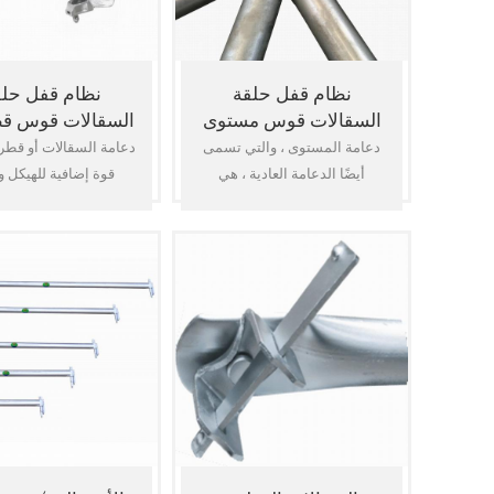
نظام قفل حلقة
نظام قفل حلق
السقالات قوس مستوى
السقالات قوس ق
، هدفين عادي ، دفتر
قوس الخليج
دعامة المستوى ، والتي تسمى
دعامة السقالات أو قط
الأستاذ القطري
أيضًا الدعامة العادية ، هي
قوة إضافية للهيكل و
المكون الرئيسي لسقالات
مستقرا. هذه متوفرة 
النظام التي تستخدم كدفتر
وحدات لتلبية متطلبات
لقطر. يتم استخدامه في برج
السقالات المتحركة الكبيرة في
مم بسمك 2.5 م
الخليج ويعطي قوة إضافية لهيكل
نهايات مصبوبة من الفول
البر
يمكن