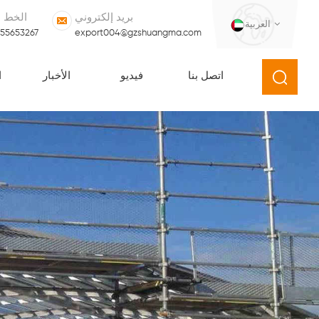
بريد إلكتروني
الخط 
العربية
555653267
export004@gzshuangma.com
اتصل بنا
فيديو
الأخبار
ا