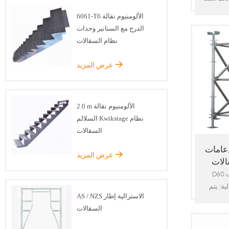
لخشبية
6061-T6 الألومنيوم نقالة
صنوع من
الدرج مع السنانير وحدات
الفولاذ ذو الزاوية 50x5mm
نظام السقالات
الأستاذ
لسقالات
عرض المزيد
 الرئيسية : رأسي
لأستاذ) ،
ليج) ،
2.0 m الألومنيوم نقالة
 سلم ،
السلالم Kwikstage نظام
ي ، لوح
السقالات
واقي من
امات d60 حلقة قفل
عرض المزيد
الات
D60 حلقة قفل السقالات
ة: يتم
AS / NZS الاسترالية إطار
 متطلبات
السقالات
في ذلك
ية مثل