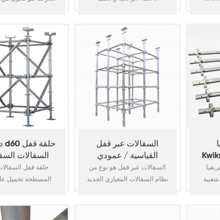
used 
بواسطة أنابيب فولاذية عالية
المنصات أو الألواح ا
Requir
القوة ø48.3x3.25mm (قياس
بدون خطافات ، وهو م
Su
1.90 × 10 × 10) ، وهي عبارة عن
Infras
نظام سقالة فولاذية مجلفنة
وملحمي محورين لدفتر 
Like B
بالغمس على الساخن بالكامل
على طرفي. مكونات ا
Const
مناسبة لتوفير الوصول العام
kwikstage
Scaff
ودعم الأحمال العمودية. المفتاح
(قياسي) ، أفقي (دفتر ا
Constru
الميزة هي نقطة قفل الوعاء
قوس قطري (قوس الخ
Con
التي تسمح بتوصيل ما يصل إلى
رافدة ، رافدة وصول
Tempor
4 أفقياً بعمود في عملية تثبيت
رافدة عودة ، لوح خشب
Ver
واحدة مما يجعلها على10
أصابع القدم ، درج ، 
O.D60
الط10
السقالات عبر قفل
دع
لسقالات
القياسية / عمودي
السقالات السق
قطري
Kwikstag
السقالات عبر قفل هو نوع من
شعبية
نظام السقالات المعياري الجديد
المسطحة تحميل عالي
ي SA. على
الذي في هيكل بسيط ومصنوع
استخدامه في دعم بناء
 O. D48.3 مم
مع عدد قليل من الملحقات ،
الحمل الثقيل ، بما 
نبوب مع V-
يمكن أن يوفر سهولة في
سقالات البنية التحت