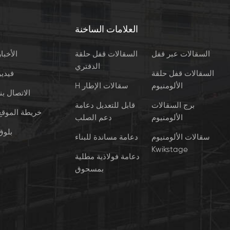
العلامات الساخنة
السقالات عبر قفل
السقالات قفل حلقة
الأخبار
الدفتري
السقالات قفل حلقة
فيديو
الألومنيوم
H سقالات الإطار
الاتصال بنا
برج السقالات
قابل للتعديل دعامة
خريطة الموقع
الألومنيوم
دعم الصلب
بلوق
سقالات الألومنيوم
دعامة مساندة للبناء
Kwikstage
دعامة فولاذية مطلية
بمسحوق