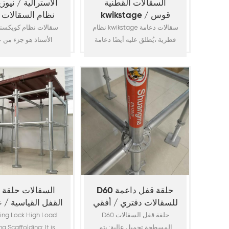
السقالات القطنية
الأسترالية / نيوز
kwikstage قوس /
نظام السقالات 
قوس الخليج
الأستاذ
نظام kwikstage سقالات دعامة
سقالات نظام كويكستي
قطرية ،يُطلق عليه أيضًا دعامة
الأستاذ هو جزء من 
الخليج ، وهو مكون رئيسي
السقالات المستخدم 
للسقالات يعطي قوة إضافية
السقالات أو العارضة. 
للهيكل ويحافظ على استقراره.
يتم تصنيعها بواسطة أ
يتم عمل الدعامة بواسطة
فولاذية .3
أنبوب o.d48.3x2.3mm
مع المتطلبات القياسية
وموصولة بمسامير محولات
الضغط c مع دبابيس إسفين عند
سقالات كويكستاج الم
نهايات الدعامة. أنه يفي
الرئيسية: قياسي ، دفتر ا
بالمتطلبات القياسية لـ / nzs
قوس قطري (قوس الخل
1576. سقالات
رافدة ، رافدة وصول 
كويكستاجالمكونات الرئيسية:
رافدة عودة ، لوح خشب
رأسي (قياسي) ، أفقي (دفتر
D60 حلقة قفل داعمة
60
ال10
للسقالات دفتري / أفقي
القفل القياسية /
D60 حلقة قفل السقالات
ing Lock High Load
المسطحة تحميل عالية: يتم
ng Scaffolding: It is