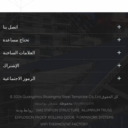
اتصل بنا
تحتاج مساعدة
العلامات الساخنة
الإشتراك
الرموز الاجتماعية
© 2026 Guangzhou Shuangma Steel Template Co.,Ltd.كل الحقوق
dyyseo.com
مشغل بواسطة
محفوظة.
ALUMINUM TRUSS
GAS STATION STRUCTURE
روابط ودية :
EXPLOSION PROOF ROLLING DOOR
FORMWORK SYSTEMS
WIFI THERMOSTAT FACTORY