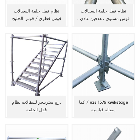
نظام قفل حلقة السقالات
نظام قفل حلقة السقالات
قوس مستوى ، هدفين عادي ،
قوس قطري / قوس الخليج
دفتر الأستاذ القطري
كما / nzs 1576 kwikstage
درج سترينجر لسقالات نظام
سقالة قياسية
قفل الحلقة