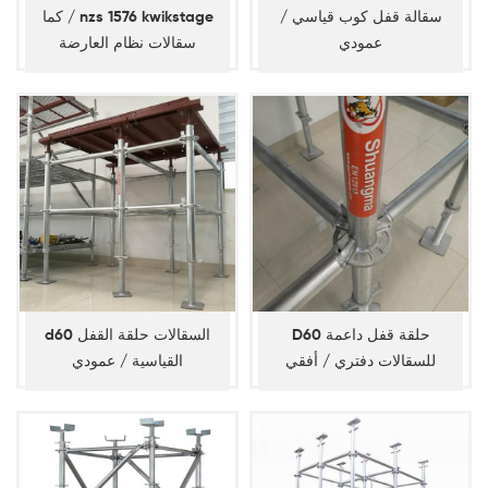
سقالة قفل كوب قياسي /
كما / nzs 1576 kwikstage
عمودي
سقالات نظام العارضة
D60 حلقة قفل داعمة
d60 السقالات حلقة القفل
للسقالات دفتري / أفقي
القياسية / عمودي