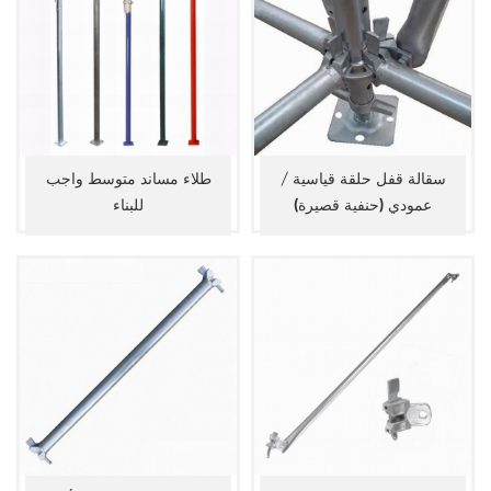
سقالة قفل حلقة قياسية /
طلاء مساند متوسط ​​واجب
عمودي (حنفية قصيرة)
للبناء