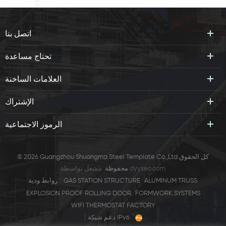
اتصل بنا
تحتاج مساعدة
العلامات الساخنة
الإشتراك
الرموز الاجتماعية
© 2026 Guangzhou Shuangma Steel Template Co.,Ltd.كل الحقوق
dyyseo.com
مشغل بواسطة
محفوظة.
ALUMINUM TRUSS
GAS STATION STRUCTURE
روابط ودية :
EXPLOSION PROOF ROLLING DOOR
FORMWORK SYSTEMS
WIFI THERMOSTAT FACTORY
|
دعم شبكة IPv6.