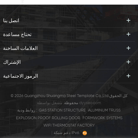
اتصل بنا
تحتاج مساعدة
العلامات الساخنة
الإشتراك
الرموز الاجتماعية
© 2026 Guangzhou Shuangma Steel Template Co.,Ltd.كل الحقوق
dyyseo.com
مشغل بواسطة
محفوظة.
ALUMINUM TRUSS
GAS STATION STRUCTURE
روابط ودية :
EXPLOSION PROOF ROLLING DOOR
FORMWORK SYSTEMS
WIFI THERMOSTAT FACTORY
|
دعم شبكة IPv6.