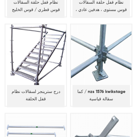
نظام قفل حلقة السقالات
نظام قفل حلقة السقالات
قوس مستوى ، هدفين عادي ،
قوس قطري / قوس الخليج
دفتر الأستاذ القطري
كما / nzs 1576 kwikstage
درج سترينجر لسقالات نظام
سقالة قياسية
قفل الحلقة