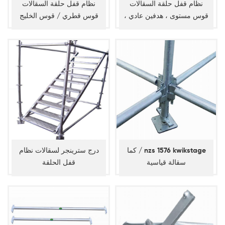
نظام قفل حلقة السقالات
نظام قفل حلقة السقالات
قوس مستوى ، هدفين عادي ،
قوس قطري / قوس الخليج
دفتر الأستاذ القطري
كما / nzs 1576 kwikstage
درج سترينجر لسقالات نظام
سقالة قياسية
قفل الحلقة