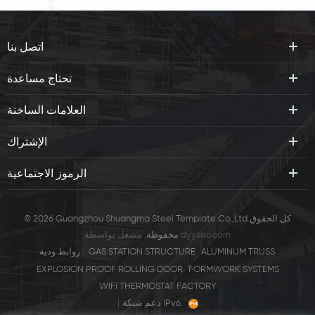
اتصل بنا
تحتاج مساعدة
العلامات الساخنة
الإشتراك
الرموز الاجتماعية
© 2026 Guangzhou Shuangma Steel Template Co.,Ltd.كل الحقوق
dyyseo.com
مشغل بواسطة
محفوظة.
ALUMINUM TRUSS
GAS STATION STRUCTURE
روابط ودية :
EXPLOSION PROOF ROLLING DOOR
FORMWORK SYSTEMS
WIFI THERMOSTAT FACTORY
|
دعم شبكة IPv6.