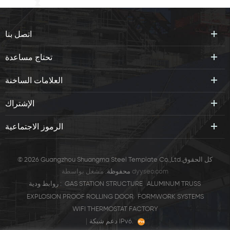
اتصل بنا
تحتاج مساعدة
العلامات الساخنة
الإشتراك
الرموز الاجتماعية
© 2026 Guangzhou Shuangma Steel Template Co.,Ltd.كل الحقوق
dyyseo.com
مشغل بواسطة
محفوظة.
ALUMINUM TRUSS
GAS STATION STRUCTURE
روابط ودية :
EXPLOSION PROOF ROLLING DOOR
FORMWORK SYSTEMS
WIFI THERMOSTAT FACTORY
|
دعم شبكة IPv6.