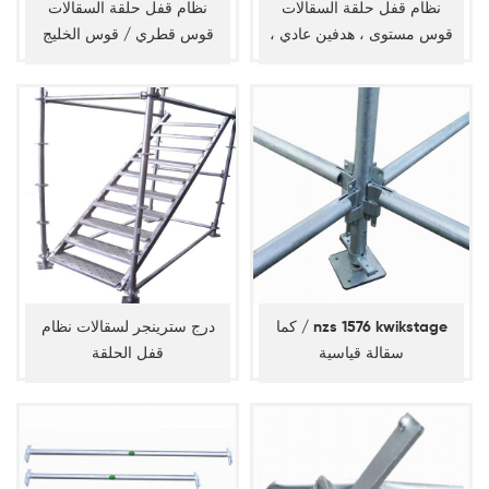
نظام قفل حلقة السقالات
نظام قفل حلقة السقالات
قوس مستوى ، هدفين عادي ،
قوس قطري / قوس الخليج
دفتر الأستاذ القطري
كما / nzs 1576 kwikstage
درج سترينجر لسقالات نظام
سقالة قياسية
قفل الحلقة