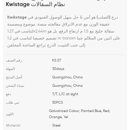
Kwistage نظام السقالات
Kwikstage درج (الصلب)
هو آمن & حل سهل الوصول العمودي في
خفيفة الوزن مع عدم الانزلاق معالجته منصة. موضوع ومصممة
لتناسب في 1.27x2.44m سقالة خليج مع 1.5 م ارتفاع الرفع. بل هو
تصميم خصيصا لتناسب في 1.2 m tranom على اثنين من السلالم جنبا
إلى جنب التثبيت. الدرج تراجع الساخنة المجلفن.
KS.ST
رقم الصنف.:
30days
المهلة:
Guangzhou, China
أصل المنتج:
Guangzhou, China
ميناء الشحن:
T/T, L/C at sight
دفع:
50PCS
مي طلب:
Galvainized Colour; Painted Blue, Red,
اللون:
Orange, Yel
Steel
Ｍaterial: