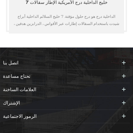
7' خليج الداخلية درج الأمريكية الإطار سقالات
الداخلية درج هو درج حلول مؤقتة. 7' خليج السلالم الداخلية أبراج
شيدت باستخدام السقالات إطارات عبر الأقواس ، الدرابزين هدفين ،
ألواح السلالم. درج أبراج مجموعة for7' السقالات الخليج ، 5', 6'4",
6'6", 6'7", 6'8"
اتصل بنا
تحتاج مساعدة
العلامات الساخنة
الإشتراك
الرموز الاجتماعية