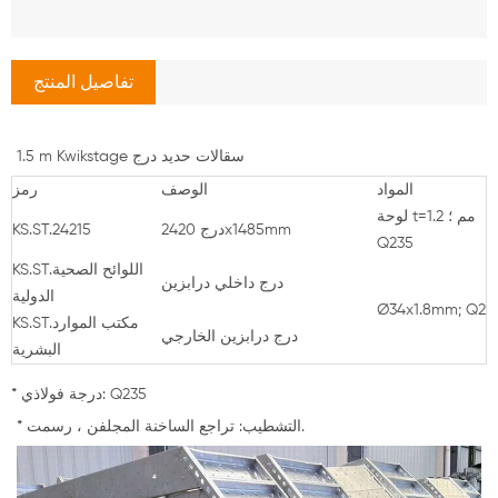
تفاصيل المنتج
1.5 m Kwikstage سقالات حديد درج
المواد
الوصف
رمز
لوحة t=1.2 مم ؛
درج 2420x1485mm
KS.ST.24215
Q235
KS.ST.اللوائح الصحية
درج داخلي درابزين
الدولية
Ø34x1.8mm; Q23
KS.ST.مكتب الموارد
درج درابزين الخارجي
البشرية
* درجة فولاذي: Q235
* التشطيب: تراجع الساخنة المجلفن ، رسمت.