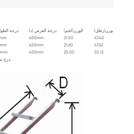
الوزن(رطل)
الوزن(كجم)
درجة العرض (د)
درجة الطول
7mm
450mm
21.50
47.40
0mm
450mm
21.60
47.62
0mm
450mm
25.00
55.12
* الصلب المواد: Q235. ركيزة أنبوب 52x26x2.0mm. درج معالجته: مش الخطوات أو اللكم الخطوات.