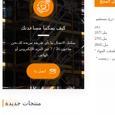
 المنتج
درج مستقيم
رمز
كيف يمكننا مساعدتك
مل.2677
مل.2710
يمكنك الاتصال بنا بأي طريقة مريحة لك.نحن
مل.2860
متاحون 24 / 7 عبر البريد الإلكتروني أو
الهاتف.
اتصل بنا
منتجات جديدة