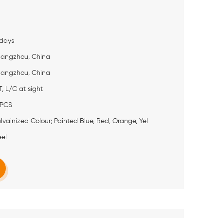
days
angzhou, China
angzhou, China
T, L/C at sight
PCS
lvainized Colour; Painted Blue, Red, Orange, Yel
eel