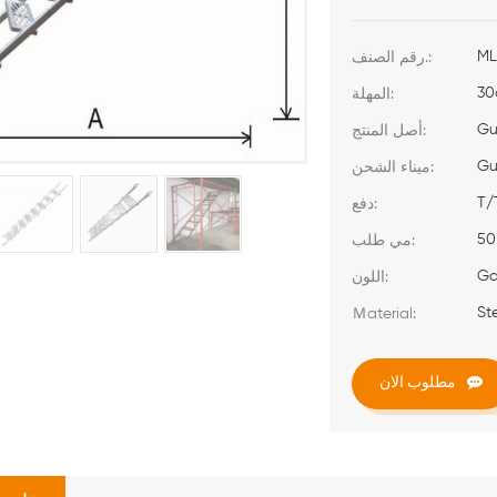
ML
رقم الصنف.:
30
المهلة:
Gu
أصل المنتج:
Gu
ميناء الشحن:
T/
دفع:
50
مي طلب:
Ga
اللون:
St
Ｍaterial:
مطلوب الان