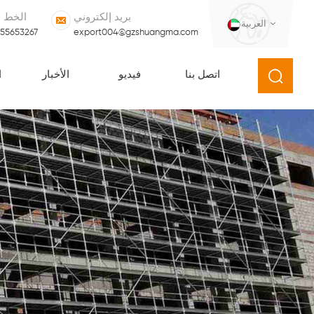
بريد إلكتروني
الخط 
العربية
555653267
export004@gzshuangma.com
اتصل بنا
فيديو
الأخبار
ا