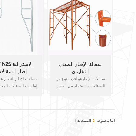
فولاذية ذات سمك عالي الجودة
من الصلب أنبوب الإطار
جهاز القفل هو قفل الإفلات .
O. D. 42x2.2mm 
الإطار موجود في 3 ' أو 5
الإطار horizontals.
سقالة الإطار الصيني
AS / NZS ال
التقليدي
إطار السقالا
سقالات الإطارهو أقرب نوع من
سقالات الإطارالنظام هو
السقالات باستخدام في الصين.
إطارات السقالات المجلف
هناك المشي من خلال إطارات
تحظى بشعبية في أسترا
وإطارات ميسون، وتسمى أيضا
الإطارات ملفقة من ق
H إطارات. هم ملفقة من قبل
48.3 × 3.25
o.d.42x2.2mm الصلب أنابيب.
ما مجموعه
2
الصفحات
تتضمن مكونات سقالات الإطار
يتم تصنيعها بواسطة أ
إطارات رئيسية رأسية، أقواس
سوداء ثم تغطس على 