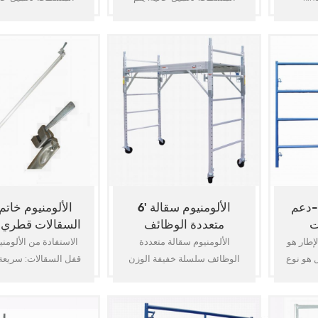
scaffol
استخدامه في دعم بناء متطلبات
استخدامه في دعم بناء
sim
الحمل الثقيل ، بما في ذلك
الحمل الثقيل ، بما 
fab
سقالات البنية التحتية مثل
سقالات البنية التحت
accesso
الجسر ، بناء الطرق السريعة
الجسر ، بناء الطرق 
ea
العالية ، السقالات الصناعية مثل
العالية ، السقالات الص
disman
البناء في الخارج والسقالات
البناء في الخارج وال
an
الخرسانية المؤقتة عالية
الخرسانية المؤقتة 
perfor
الحمولة. الرأسي مصنوع من
الحمولة. الرأسي مص
for re
أنبوب فولاذي عالي الجودة
أنبوب فولاذي عالي 
constr
o.d60x3.5mm لغرض تدعيم
o.d60x3.5mm
Comp
ثقيل. مكونات السقالات: معيار ،
ثقيل. مكونات السقالات:
دفتر الأ10
دفتر الأ10
-دعم
6' الألومنيوم سقالة
الألومنيوم خاتم
ت
متعددة الوظائف
السقالات قطري 
knid التقليدية
الألومنيوم سقالة متعددة
الاستفادة من الألومني
 هو نوع
الوظائف سلسلة خفيفة الوزن
قفل السقالات: سريعة 
. وهي
وسهلة في العملية. هناك مختلف
وتفك
ن O. D. 60x3.5mm أو
الأحجام والتصاميم لتلبية
السابق-قياس فقط 
عالية الجودة
المتطلبات الخاصة بالعمل في
مطلوب عند الانتصاب.