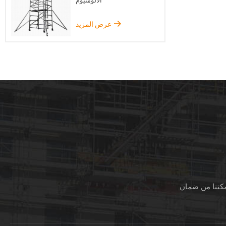
الألومنيوم
ف على
ر بواسطة
عرض المزيد
d" أنابيب فولاذية
عالية الجودة والعرض 3 ' أو 5 '.
1
مكننا من ضمان