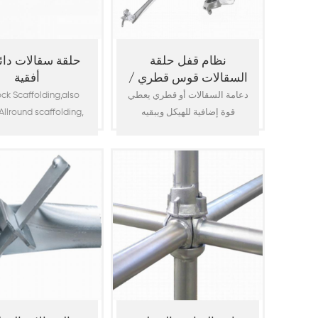
نظام قفل حلقة
حلقة سقالات دائر
السقالات قوس قطري /
أفقية
قوس الخليج
دعامة السقالات أو قطري يعطي
ck Scaffolding,also
قوة إضافية للهيكل ويبقيه
Allround scaffolding,
مستقرا. هذه متوفرة بأطوال
 of the most popular
وحدات لتلبية متطلبات مشروع
em scaffolding or
سقالة محددة. قطر الأنبوب 48.3
ar scaffolding for
مم بسمك 2.5 مم يستخدم مع
uction. It is widely
نهايات مصبوبة من الفولاذ والتي
in the construction
يمكن
ry, such as building,
ridge, viaduct,
chemical, shipyard,
t maintenance, etc. It
s to access work and
orm as a temporary
ucture in build10