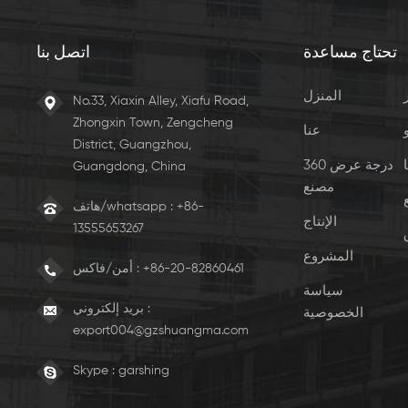
تحتاج مساعدة
اتصل بنا
المنزل
No.33, Xiaxin Alley, Xiafu Road,
Zhongxin Town, Zengcheng
عنا
District, Guangzhou,
360 درجة عرض
Guangdong, China
مصنع
هاتف/whatsapp : +86-
الإنتاج
13555653267
المشروع
+86-20-82860461
أمن/فاكس :
سياسة
بريد إلكتروني :
الخصوصية
export004@gzshuangma.com
Skype :
garshing