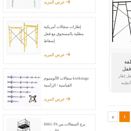
عرض المزيد
لات منع
ن أي نوع
ح تناسب
متحدة
إطارات سقالات أمريكية
الأحمال
مطلية بالمسحوق مع قفل
 على
إسقاط
مكونات
وم خاتم
عرض المزيد
فة
قفل
لات
فل إطار
سقالات الألومنيوم kwikstage
أنظمة
القياسية / الرأسية
لتي تحظى
ورنيا ،
عرض المزيد
 تصميمه
بات OHSA &
1
ANS. الأقواس المتقاطعة
6061-T6 برج السقالات من
ميم خاص