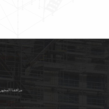
متقاطعة، دبابيس اقتران
مجلفن. تم تصميم الس
ولوحات مسيرة القط مع
السنانير. سقالة الإطار هو
تُستخدم إطارات السقا
سقالات الانتصاب السريع
نطاق واسع لمشاريع ا
دبابيس قفل الإطار الرئيسي
السكنية للسقالا10
والصليب الأقواس.10
مرافقنا المجهز