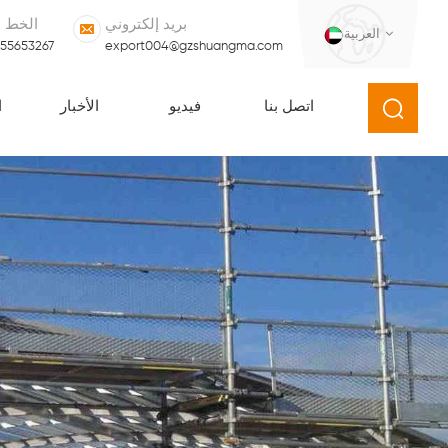
بريد إلكتروني
الخط 
العربية
555653267
export004@gzshuangma.com
اتصل بنا
فيديو
الأخبار
ا