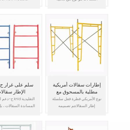
وحدات السقالات في SA. على
ding system which in
الأستاذ مصنوع من O. D48.3 مم
ple structure and
× 2.5 مم سقالة أنبوب مع ج-
ricated with few
الضغط ينتهي وتد دبابيس.
ries, it can provide
المكونات الرئيسية SA
sy erection and
Kwikstage السقالات ما يلي:
tling, and speeded
معيار, الأس
d high efficiency
mance, and it is use
sidential, commercial
uction. Scaffolding
onents: Standard,
Ledger.
إطارات سقالات أمريكية
سلم على غرار ح
مطلية بالمسحوق مع
الإطار سقالا
قفل إسقاط
نوع الأمريكي قطرة قفل سلسلة
ح-دعم الإطار هو 
إطار السقالاتتم تصميمه
المساندة السقالات ، بل
وتوافقه مع متطلبات OHSA &
سلم إطار دعم الثقيلة
ANSI A10.8. إنه مصنوع بواسطة
مصنوعة م
dia. 1.69 "x0.095" أنابيب
O. D. 60x4.0mm 