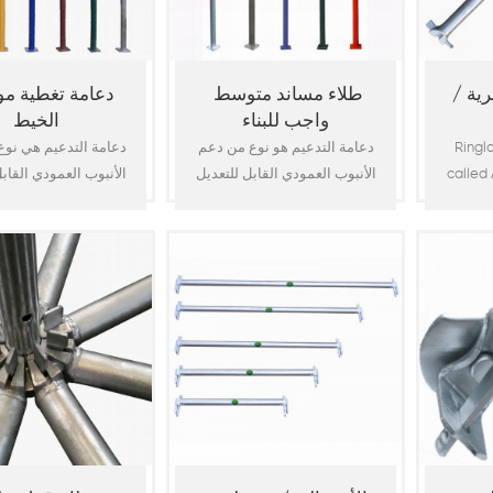
ية /
طلاء مساند متوسط ​​
دعامة تغطية م
واجب للبناء
الخيط
Ringlo
دعامة التدعيم هو نوع من دعم
دعامة التدعيم هي نو
called 
الأنبوب العمودي القابل للتعديل
الأنبوب العمودي القابل
is one
لصب الخرسانة الخرسانية ،
من أجل صب الخرسانة 
syst
ويستخدم على نطاق واسع للبناء
، ويستخدم على نطاق 
modul
، والأنفاق ، وبناء الألغام. يقع
البناء ، والأنفاق ، وبناء الألغام.
constr
دبوس الفولاذ عالي الشد من
used 
خلال فتحة في القسم الخارجي
indust
وثقب في القسم الداخلي لإجراء
b
تعديلات خشنة. طوق الصب
petro
الموجود أسفل الدبوس يعطي
aircraf
ضبطًا جيدًا للتسوية أو الضرب.
support
يضمن الخيط الملفوف عدم
platf
فقدان المواد أو القوة 10
str