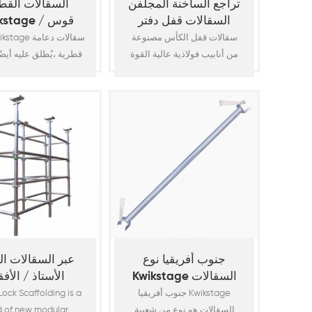
تراجع الساخنة المجلفن
السقالات القطن
السقالات قفل دفتر
kwikstage 
الأستاذ
قوس الخليج
سقالات قفل الكأس مصنوعة
من أنابيب فولاذية عالية القوة
قطرية ،يُطلق عليه أيضً
ø48.3x3.25mm (1.90 "od x 10.
الخليج ، وهو مكون 
إنها نظام سقالة فولاذية مجلفنة
للسقالات يعطي قوة إ
بالغمس الساخن بالكامل
للهيكل ويحافظ على اس
مناسبة لتوفير الوصول العام
يتم عمل الدعامة بو
ودعم الأحمال العمودية. الميزة
أنبوب
الرئيسية هي وعاءها نقطة
وموصولة بمسامير م
القفل التي تسمح بتوصيل ما
يصل إلى 4 أفقياً برأسي في
نهايات الدعامة. أنه
عملية تثبيت واحدة ، مما يجعله
بالمتطلبات القياسية 
على الأرجح النظام الأسرع
1576. سقالات
والأكثر أمانًا المتاح10
كويكستاجالمكونات الر
رأسي (قياسي) ، أفقي 
جنوب أفريقيا نوع
عبر السقالات ا
ال10
Kwikstage السقالات
الأستاذ / الأف
الأستاذ
جنوب أفريقيا Kwikstage
Lock Scaffolding is a
السقالات هو نوع من شعبية
d of new modular