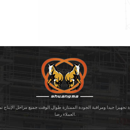
قالات
لتتناسب مع الخاط
ومطابقتها لمتطلبات مثل 1576.
القفل. تم تصنيع الإطا
لات على
ia.1.625 "x0.09
لمنازل
التشطيب مسحوق 0
ة تجهيزا جيدا ومراقبة الجودة الممتازة طوال الوقت جميع مراحل الإنتاج ت
العملاء رضا.