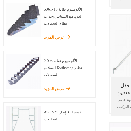
 متطلبات
6061-T6 الألومنيوم نقالة
في ذلك
الدرج مع السنانير وحدات
ية مثل
نظام السقالات
السريعة
ناعية مثل
عرض المزيد
سقالات
عالية
نوع من
2.0 m الألومنيوم نقالة
الجودة
السلالم Kwikstage نظام
 لغرض تدعيم
السقالات
 معيار ،
 قفل
عرض المزيد
هدفين
وم خاتم
التركيب
AS / NZS الاسترالية إطار
يك: Ringlock سقالة
السقالات
مطرقة
 سلامة: