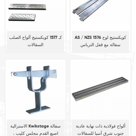
AS / NZS 1576 كويكستيج لوح
كـ 1577 كويكستيج ألواح الصلب
سقالة مع قفل الترباس
السقالات
ألواح فولاذية ذات نهاية عادية
الاسترالية Kwikstage سقالة
جنوب شرق آسيا للسقالات
اصبع القدم مجلس كليب ،