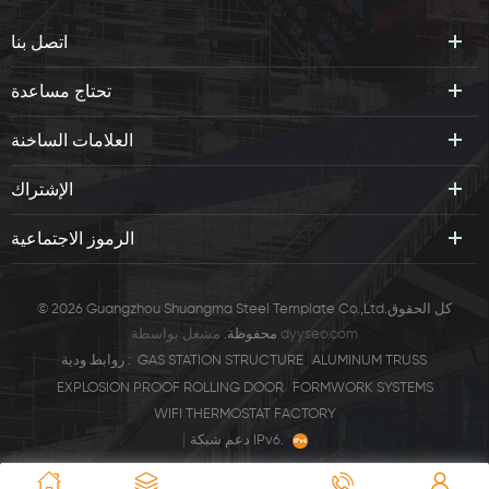
اتصل بنا
تحتاج مساعدة
العلامات الساخنة
الإشتراك
الرموز الاجتماعية
© 2026 Guangzhou Shuangma Steel Template Co.,Ltd.كل الحقوق
dyyseo.com
مشغل بواسطة
محفوظة.
ALUMINUM TRUSS
GAS STATION STRUCTURE
روابط ودية :
EXPLOSION PROOF ROLLING DOOR
FORMWORK SYSTEMS
WIFI THERMOSTAT FACTORY
|
دعم شبكة IPv6.