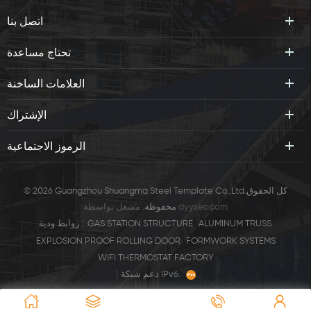
اتصل بنا
تحتاج مساعدة
العلامات الساخنة
الإشتراك
الرموز الاجتماعية
© 2026 Guangzhou Shuangma Steel Template Co.,Ltd.كل الحقوق
dyyseo.com
مشغل بواسطة
محفوظة.
ALUMINUM TRUSS
GAS STATION STRUCTURE
روابط ودية :
EXPLOSION PROOF ROLLING DOOR
FORMWORK SYSTEMS
WIFI THERMOSTAT FACTORY
|
دعم شبكة IPv6.