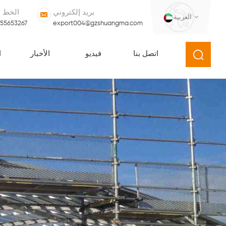
بريد إلكتروني
الخط 
العربية
555653267
export004@gzshuangma.com
اتصل بنا
فيديو
الأخبار
ا