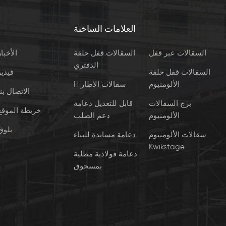
العلامات الساخنة
السقالات عبر قفل
السقالات قفل حلقة
الأخبار
الدفتري
السقالات قفل حلقة
فيديو
الألومنيوم
H سقالات الإطار
الاتصال بنا
برج السقالات
قابل للتعديل دعامة
خريطة الموقع
الألومنيوم
دعم الصلب
بلوق
سقالات الألومنيوم
دعامة مساندة للبناء
Kwikstage
دعامة فولاذية مطلية
بمسحوق