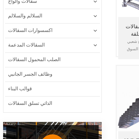
سقالات وألواح
السلالم والسلالم
قالات
اكسسوارات السقالات
لقة
ج شعبي
السقالات المدعمة
 السوق
الأمريكية. تم ضبطه على طول 7
الصلب المحمول السقالات
سقالة من الخليج ، ارتفاع 6'7
الي الارتفاع و 3'6" وصول
وظائف الجسر الجانبي
 سلم
 يمكن أن
قوالب البناء
الذاتي تسلق السقالات