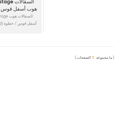
Kwikstage ا
هوب أسفل قوس ا
قوس
Kwikstage ا
أسفل قوس / خطوة إل
قوس يعطي التوازن وال
إلى أسفل الخطوة عند
على أو إيقاف تشغيله
الوصول من مستوى ا
ما مجموعه
1
الصفحات
الخطوة الأولى على
الوصول يمكن أن يكون
بسبب الموقع القيود م
الأرض و قاعدة الرا
استخدام التنحي قوس
راحة تعديل التوازن
المتغيرات ، وبالتالي
الخطوة يصبح أسهل 
الحصول على10