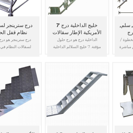
 سلم,
7' خليج الداخلية درج
درج سترينجر لس
رج
الأمريكية الإطار سقالات
نظام قفل الح
قالات
خطوة /
الداخلية درج هو درج حلول
درج سترينجر هو در
 مباشرة
مؤقتة. 7' خليج السلالم الداخلية
لسقالات النظام في
 acesses
أبراج شيدت باستخدام السقالات
. درج
إطارات عبر الأقواس ، الدرابزين
بل
هدفين ، ألواح السلالم. درج
"ع
52x26x2.0mm الصلب أنبوب
أبراج مجموعة for7' السقالات
واسع. يمكن فصل
تم عن
الخليج ، 5', 6'4", 6'6", 6'7", 6'8"
المراسلين والخطوات.
و ثقب
يساعد على