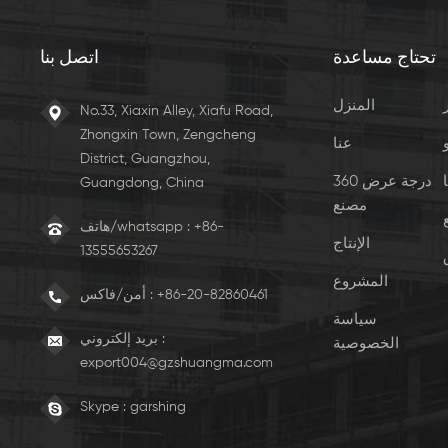
تحتاج مساعدة
اتصل بنا
المنزل
No.33, Xiaxin Alley, Xiafu Road,
Zhongxin Town, Zengcheng
عنا
District, Guangzhou,
360 درجة عرض
Guangdong, China
مصنع
هاتف/whatsapp : +86-
الإنتاج
13555653267
المشروع
+86-20-82860461
أمن/فاكس :
سياسة
بريد إلكتروني :
الخصوصية
export004@gzshuangma.com
Skype :
garshing