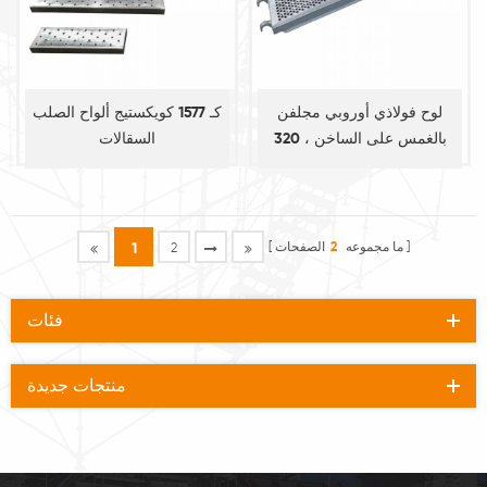
لوح فولاذي أوروبي مجلفن
كـ 1577 كويكستيج ألواح الصلب
بالغمس على الساخن ، 320
السقالات
مم واسع ، لـ O- دفتر الأستاذ
ما مجموعه
2
الصفحات
1
2
فئات
منتجات جديدة