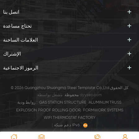
اتصل بنا
تحتاج مساعدة
العلامات الساخنة
الإشتراك
الرموز الاجتماعية
© 2026 Guangzhou Shuangma Steel Template Co.,Ltd.كل الحقوق
dyyseo.com
مشغل بواسطة
محفوظة.
ALUMINUM TRUSS
GAS STATION STRUCTURE
روابط ودية :
EXPLOSION PROOF ROLLING DOOR
FORMWORK SYSTEMS
WIFI THERMOSTAT FACTORY
|
دعم شبكة IPv6.